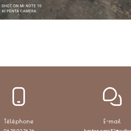
Téléphone
E-mail
06 79 02 76 26
bastien.paris32@outlo