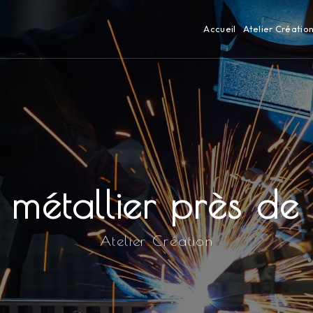
Accueil
Atelier Créatio
métallier près de
Atelier Création