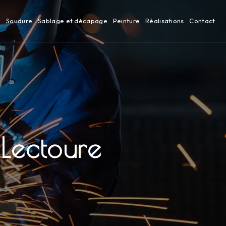
n
Soudure
Sablage et décapage
Peinture
Réalisations
Contact
 Lectoure