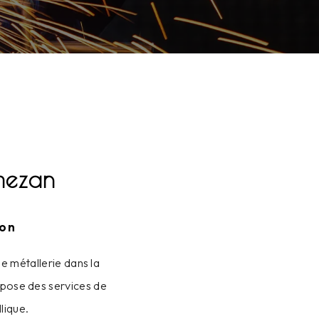
mezan
ion
ie métallerie dans la
ropose des services de
lique.