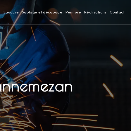
n
Soudure
Sablage et décapage
Peinture
Réalisations
Contact
Lannemezan