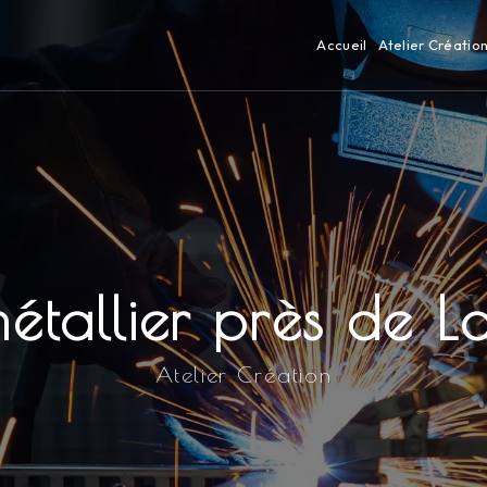
Accueil
Atelier Créatio
étallier près de 
Atelier Création