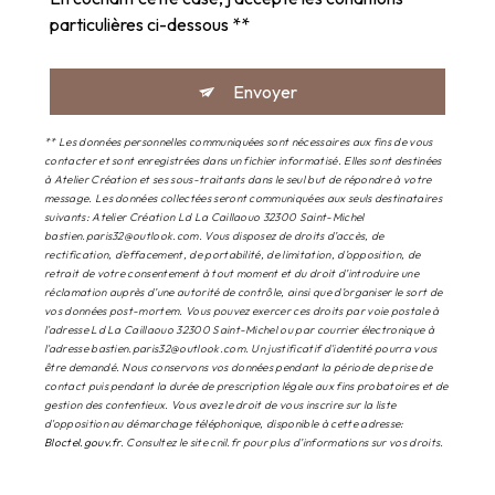
particulières ci-dessous **
Envoyer
** Les données personnelles communiquées sont nécessaires aux fins de vous
contacter et sont enregistrées dans un fichier informatisé. Elles sont destinées
à Atelier Création et ses sous-traitants dans le seul but de répondre à votre
message. Les données collectées seront communiquées aux seuls destinataires
suivants: Atelier Création Ld La Caillaouo 32300 Saint-Michel
bastien.paris32@outlook.com. Vous disposez de droits d’accès, de
rectification, d’effacement, de portabilité, de limitation, d’opposition, de
retrait de votre consentement à tout moment et du droit d’introduire une
réclamation auprès d’une autorité de contrôle, ainsi que d’organiser le sort de
vos données post-mortem. Vous pouvez exercer ces droits par voie postale à
l'adresse Ld La Caillaouo 32300 Saint-Michel ou par courrier électronique à
l'adresse bastien.paris32@outlook.com. Un justificatif d'identité pourra vous
être demandé. Nous conservons vos données pendant la période de prise de
contact puis pendant la durée de prescription légale aux fins probatoires et de
gestion des contentieux. Vous avez le droit de vous inscrire sur la liste
d'opposition au démarchage téléphonique, disponible à cette adresse:
Bloctel.gouv.fr
. Consultez le site cnil.fr pour plus d’informations sur vos droits.