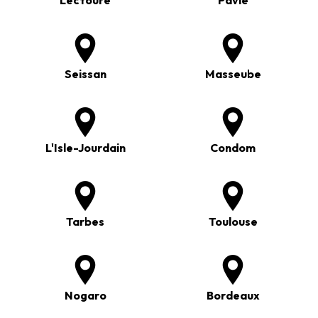
Seissan
Masseube
L'Isle-Jourdain
Condom
Tarbes
Toulouse
Nogaro
Bordeaux