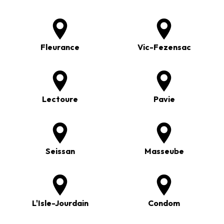
Fleurance
Vic-Fezensac
Lectoure
Pavie
Seissan
Masseube
L'Isle-Jourdain
Condom