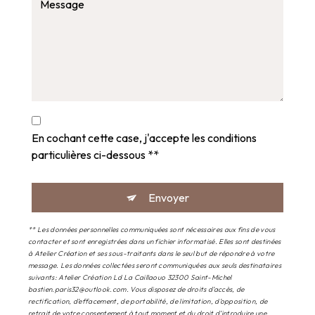
En cochant cette case, j'accepte les conditions
particulières ci-dessous **
Envoyer
** Les données personnelles communiquées sont nécessaires aux fins de vous
contacter et sont enregistrées dans un fichier informatisé. Elles sont destinées
à Atelier Création et ses sous-traitants dans le seul but de répondre à votre
message. Les données collectées seront communiquées aux seuls destinataires
suivants: Atelier Création Ld La Caillaouo 32300 Saint-Michel
bastien.paris32@outlook.com. Vous disposez de droits d’accès, de
rectification, d’effacement, de portabilité, de limitation, d’opposition, de
retrait de votre consentement à tout moment et du droit d’introduire une