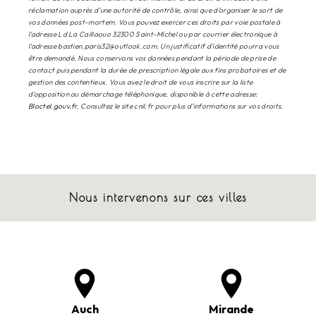
réclamation auprès d’une autorité de contrôle, ainsi que d’organiser le sort de
vos données post-mortem. Vous pouvez exercer ces droits par voie postale à
l'adresse Ld La Caillaouo 32300 Saint-Michel ou par courrier électronique à
l'adresse bastien.paris32@outlook.com. Un justificatif d'identité pourra vous
être demandé. Nous conservons vos données pendant la période de prise de
contact puis pendant la durée de prescription légale aux fins probatoires et de
gestion des contentieux. Vous avez le droit de vous inscrire sur la liste
d'opposition au démarchage téléphonique, disponible à cette adresse:
Bloctel.gouv.fr
. Consultez le site cnil.fr pour plus d’informations sur vos droits.
Nous intervenons sur ces villes
Auch
Mirande