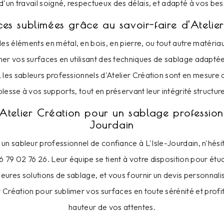
d'un travail soigné, respectueux des délais, et adapté à vos bes
ces sublimées grâce au savoir-faire d'Atelie
es éléments en métal, en bois, en pierre, ou tout autre matériau,
mer vos surfaces en utilisant des techniques de sablage adaptées
e, les sableurs professionnels d'Atelier Création sont en mesure 
lesse à vos supports, tout en préservant leur intégrité structure
Atelier Création pour un sablage professionne
Jourdain
 un sableur professionnel de confiance à L'Isle-Jourdain, n'hési
6 79 02 76 26. Leur équipe se tient à votre disposition pour étud
lleures solutions de sablage, et vous fournir un devis personnal
r Création pour sublimer vos surfaces en toute sérénité et profit
hauteur de vos attentes.