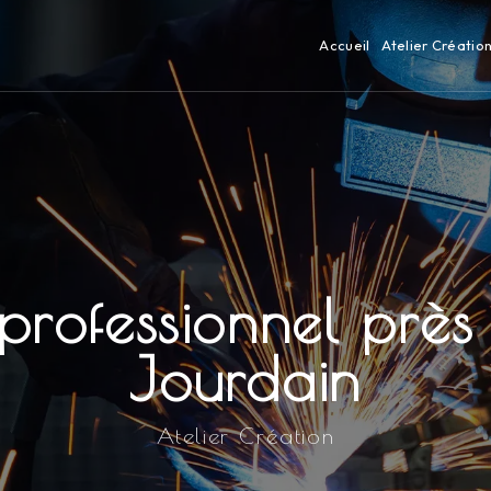
Accueil
Atelier Créatio
professionnel près d
Jourdain
Atelier Création