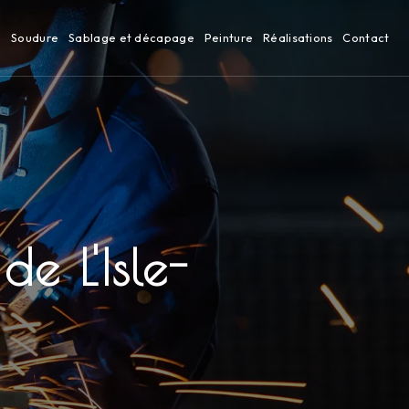
n
Soudure
Sablage et décapage
Peinture
Réalisations
Contact
e L'Isle-