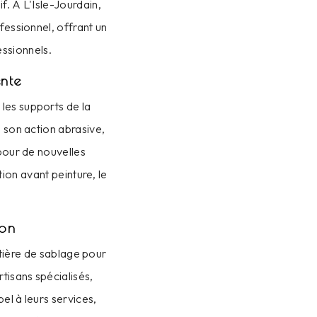
f. À L'Isle-Jourdain,
fessionnel, offrant un
essionnels.
ente
les supports de la
à son action abrasive,
 pour de nouvelles
ion avant peinture, le
ion
atière de sablage pour
tisans spécialisés,
el à leurs services,