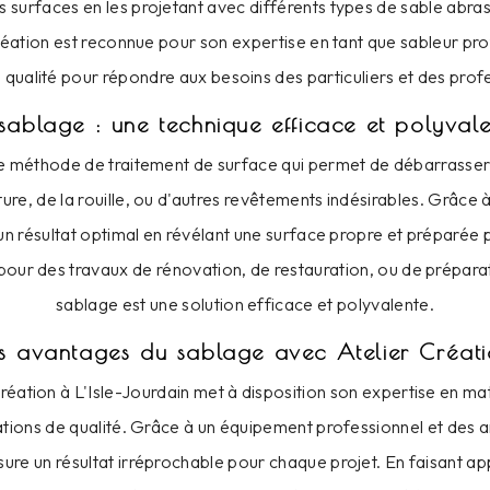
s surfaces en les projetant avec différents types de sable abrasi
Création est reconnue pour son expertise en tant que sableur pro
 qualité pour répondre aux besoins des particuliers et des prof
sablage : une technique efficace et polyval
e méthode de traitement de surface qui permet de débarrasser 
ture, de la rouille, ou d'autres revêtements indésirables. Grâce 
un résultat optimal en révélant une surface propre et préparée
t pour des travaux de rénovation, de restauration, ou de préparat
sablage est une solution efficace et polyvalente.
s avantages du sablage avec Atelier Créat
Création à L'Isle-Jourdain met à disposition son expertise en m
ations de qualité. Grâce à un équipement professionnel et des ar
sure un résultat irréprochable pour chaque projet. En faisant app