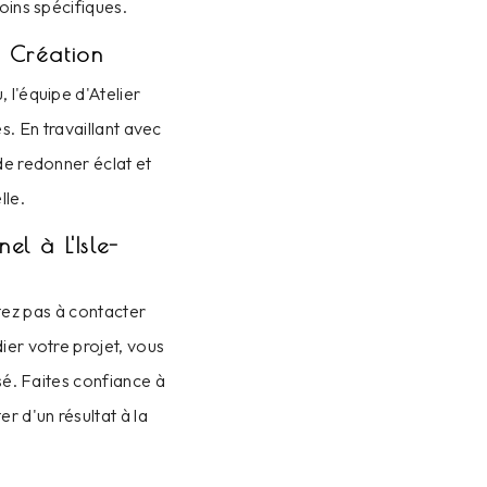
oins spécifiques.
r Création
 l'équipe d'Atelier
. En travaillant avec
de redonner éclat et
lle.
l à L'Isle-
tez pas à contacter
ier votre projet, vous
isé. Faites confiance à
er d'un résultat à la