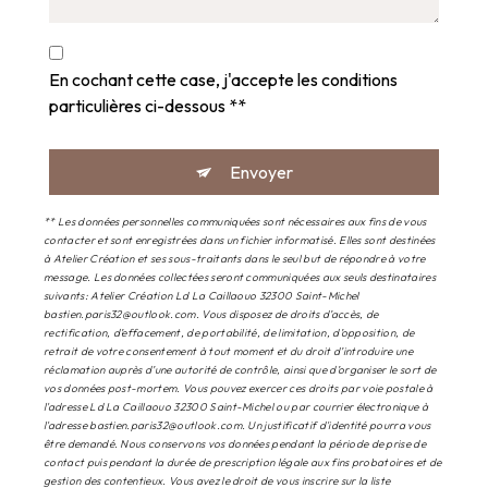
En cochant cette case, j'accepte les conditions
particulières ci-dessous **
Envoyer
** Les données personnelles communiquées sont nécessaires aux fins de vous
contacter et sont enregistrées dans un fichier informatisé. Elles sont destinées
à Atelier Création et ses sous-traitants dans le seul but de répondre à votre
message. Les données collectées seront communiquées aux seuls destinataires
suivants: Atelier Création Ld La Caillaouo 32300 Saint-Michel
bastien.paris32@outlook.com. Vous disposez de droits d’accès, de
rectification, d’effacement, de portabilité, de limitation, d’opposition, de
retrait de votre consentement à tout moment et du droit d’introduire une
réclamation auprès d’une autorité de contrôle, ainsi que d’organiser le sort de
vos données post-mortem. Vous pouvez exercer ces droits par voie postale à
l'adresse Ld La Caillaouo 32300 Saint-Michel ou par courrier électronique à
l'adresse bastien.paris32@outlook.com. Un justificatif d'identité pourra vous
être demandé. Nous conservons vos données pendant la période de prise de
contact puis pendant la durée de prescription légale aux fins probatoires et de
gestion des contentieux. Vous avez le droit de vous inscrire sur la liste