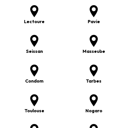
Lectoure
Pavie
Seissan
Masseube
Condom
Tarbes
Toulouse
Nogaro