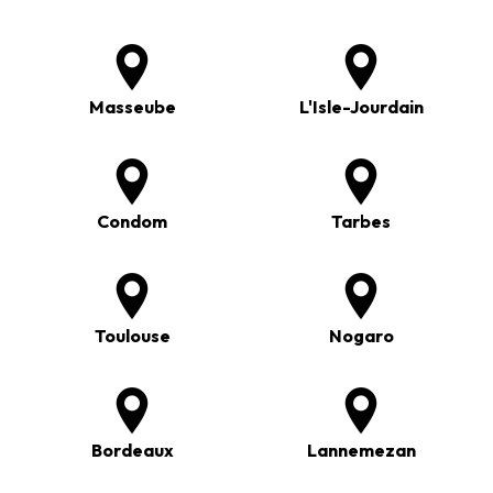
Masseube
L'Isle-Jourdain
Condom
Tarbes
Toulouse
Nogaro
Bordeaux
Lannemezan