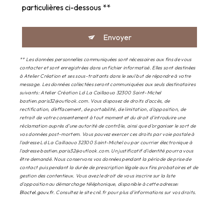
particulières ci-dessous **
Envoyer
** Les données personnelles communiquées sont nécessaires aux fins de vous
contacter et sont enregistrées dans un fichier informatisé. Elles sont destinées
à Atelier Création et ses sous-traitants dans le seul but de répondre à votre
message. Les données collectées seront communiquées aux seuls destinataires
suivants: Atelier Création Ld La Caillaouo 32300 Saint-Michel
bastien.paris32@outlook.com. Vous disposez de droits d’accès, de
rectification, d’effacement, de portabilité, de limitation, d’opposition, de
retrait de votre consentement à tout moment et du droit d’introduire une
réclamation auprès d’une autorité de contrôle, ainsi que d’organiser le sort de
vos données post-mortem. Vous pouvez exercer ces droits par voie postale à
l'adresse Ld La Caillaouo 32300 Saint-Michel ou par courrier électronique à
l'adresse bastien.paris32@outlook.com. Un justificatif d'identité pourra vous
être demandé. Nous conservons vos données pendant la période de prise de
contact puis pendant la durée de prescription légale aux fins probatoires et de
gestion des contentieux. Vous avez le droit de vous inscrire sur la liste
d'opposition au démarchage téléphonique, disponible à cette adresse:
Bloctel.gouv.fr
. Consultez le site cnil.fr pour plus d’informations sur vos droits.