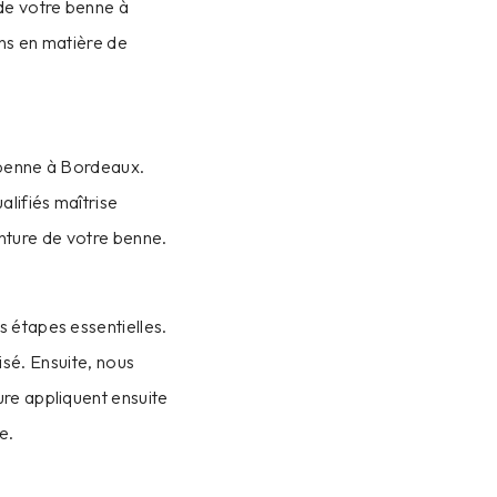
 de votre benne à
ns en matière de
e benne à Bordeaux.
lifiés maîtrise
nture de votre benne.
 étapes essentielles.
isé. Ensuite, nous
re appliquent ensuite
e.