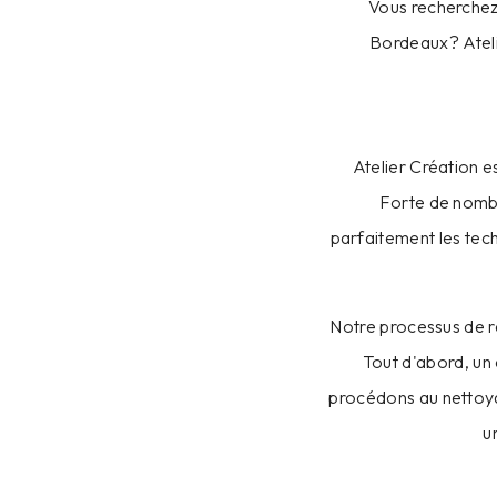
Vous recherchez 
Bordeaux? Ateli
Atelier Création e
Forte de nombr
parfaitement les tec
Notre processus de r
Tout d'abord, un 
procédons au nettoya
u