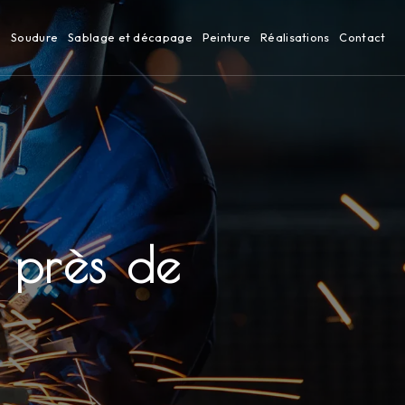
n
Soudure
Sablage et décapage
Peinture
Réalisations
Contact
 près de