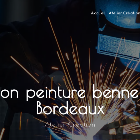
Accueil
Atelier Créatio
ion peinture benne
Bordeaux
Atelier Création